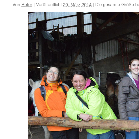
Von
Peter
|
Veröffentlicht
20. März 2014
|
Die gesamte Größe b