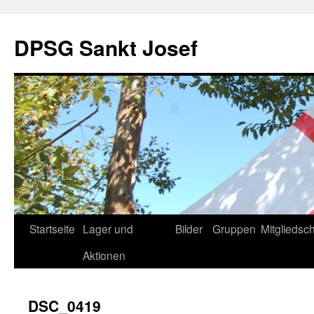
DPSG Sankt Josef
Zum
Startseite
Lager und
Bilder
Gruppen
Mitgliedsch
Inhalt
Aktionen
springen
DSC_0419