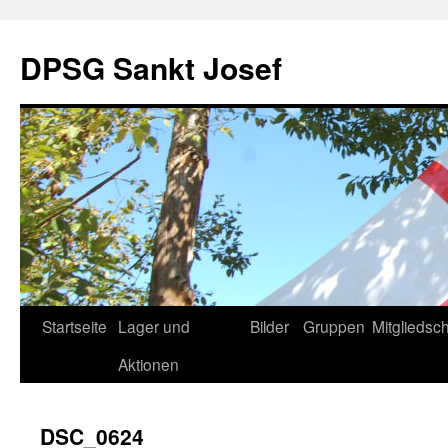
DPSG Sankt Josef
Zum
Startseite
Lager und
Bilder
Gruppen
Mitgliedsch
Inhalt
Aktionen
springen
DSC_0624