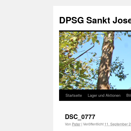
DPSG Sankt Jose
Startseite
Lager und Aktionen
Bi
Zum
Inhalt
DSC_0777
springen
Von
Peter
|
Veröffentlicht
11. September 