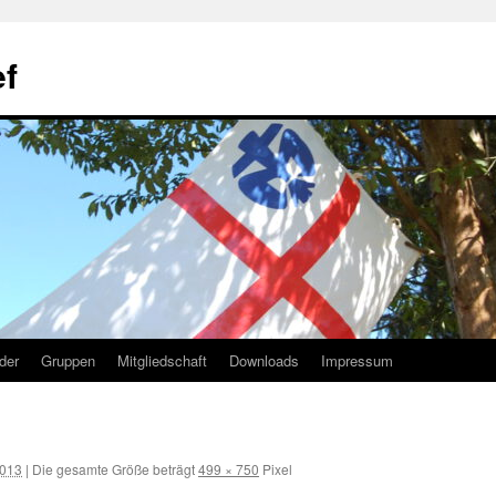
f
lder
Gruppen
Mitgliedschaft
Downloads
Impressum
2013
|
Die gesamte Größe beträgt
499 × 750
Pixel