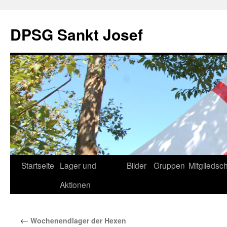
DPSG Sankt Josef
Zum
Startseite
Lager und
Bilder
Gruppen
Mitgliedsch
Inhalt
Aktionen
springen
←
Wochenendlager der Hexen