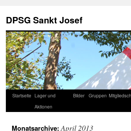
DPSG Sankt Josef
Zum
Startseite
Lager und
Bilder
Gruppen
Mitgliedsch
Inhalt
Aktionen
springen
April 2013
Monatsarchive: