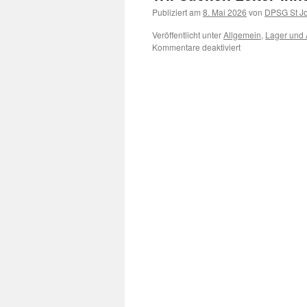
Publiziert am
8. Mai 2026
von
DPSG St Jo
Veröffentlicht unter
Allgemein
,
Lager und 
für
Kommentare deaktiviert
Wir
suchen
Leiter*innen!