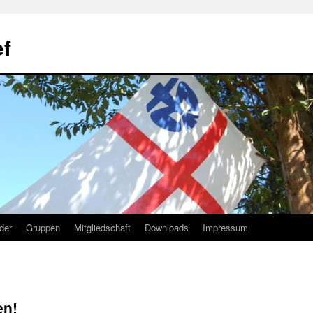
f
lder
Gruppen
Mitgliedschaft
Downloads
Impressum
en!