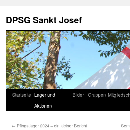
DPSG Sankt Josef
Zum
Startseite
Lager und
Bilder
Gruppen
Mitgliedsch
Inhalt
Aktionen
springen
←
Pfingstlager 2024 – ein kleiner Bericht
Somm