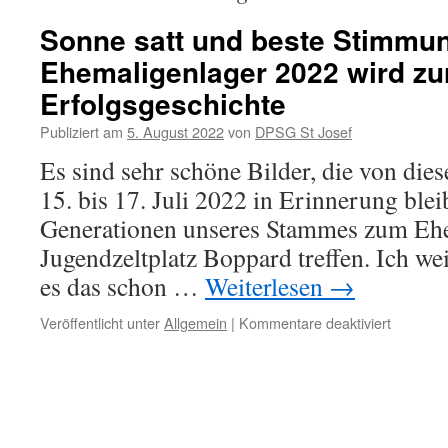
Sonne satt und beste Stimmu
Ehemaligenlager 2022 wird zu
Erfolgsgeschichte
Publiziert am
5. August 2022
von
DPSG St Josef
Es sind sehr schöne Bilder, die von d
15. bis 17. Juli 2022 in Erinnerung bleib
Generationen unseres Stammes zum Ehe
Jugendzeltplatz Boppard treffen. Ich we
es das schon …
Weiterlesen
→
für
Veröffentlicht unter
Allgemein
|
Kommentare deaktiviert
Sonne
satt
und
beste
Stimmun
Ehemalig