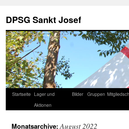
DPSG Sankt Josef
Zum
Startseite
Lager und
Bilder
Gruppen
Mitgliedsch
Inhalt
Aktionen
springen
August 2022
Monatsarchive: