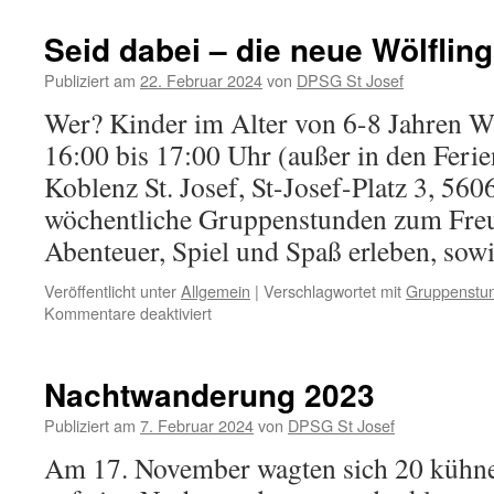
2023
Seid dabei – die neue Wölflin
Publiziert am
22. Februar 2024
von
DPSG St Josef
Wer? Kinder im Alter von 6-8 Jahren W
16:00 bis 17:00 Uhr (außer in den Feri
Koblenz St. Josef, St-Josef-Platz 3, 5
wöchentliche Gruppenstunden zum Freu
Abenteuer, Spiel und Spaß erleben, so
Veröffentlicht unter
Allgemein
|
Verschlagwortet mit
Gruppenstu
für
Kommentare deaktiviert
Seid
dabei
–
Nachtwanderung 2023
die
neue
Publiziert am
7. Februar 2024
von
DPSG St Josef
Wölflingsgruppe!
Am 17. November wagten sich 20 kühne