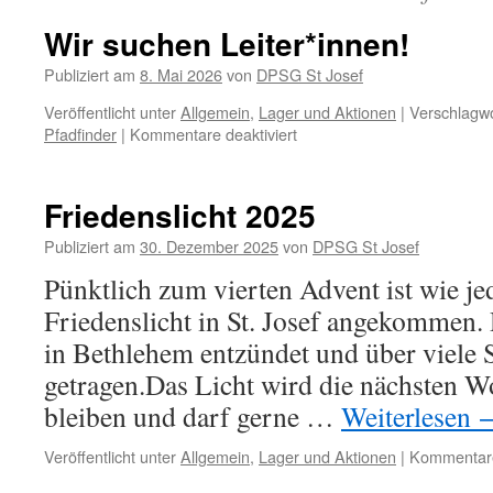
Wir suchen Leiter*innen!
Publiziert am
8. Mai 2026
von
DPSG St Josef
Veröffentlicht unter
Allgemein
,
Lager und Aktionen
|
Verschlagwo
für
Pfadfinder
|
Kommentare deaktiviert
Wir
suchen
Leiter*innen!
Friedenslicht 2025
Publiziert am
30. Dezember 2025
von
DPSG St Josef
Pünktlich zum vierten Advent ist wie je
Friedenslicht in St. Josef angekommen. 
in Bethlehem entzündet und über viele S
getragen.Das Licht wird die nächsten W
bleiben und darf gerne …
Weiterlesen
Veröffentlicht unter
Allgemein
,
Lager und Aktionen
|
Kommentare 