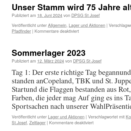
Unser Stamm wird 75 Jahre alt
Publiziert am
18. Juni 2024
von
DPSG St Josef
Veröffentlicht unter
Allgemein
,
Lager und Aktionen
|
Verschlagwo
für
Pfadfinder
|
Kommentare deaktiviert
Unser
Stamm
wird
Sommerlager 2023
75
Jahre
Publiziert am
12. März 2024
von
DPSG St Josef
alt!
Tag 1: Der erste richtige Tag begannun
standen anCopeland, TBK und St. Jupp
Startund die Flaggen bestanden aus Rot,
Farben, die jeder mag Auf ging es ins T
Sportsachen nach unserer WahlPräsent
Veröffentlicht unter
Lager und Aktionen
|
Verschlagwortet mit
Ko
für
St.Josef
,
Zeltlager
|
Kommentare deaktiviert
Sommerlager