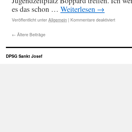
Jugendzeltplatz Boppard treffen. Ich we
es das schon …
Weiterlesen
→
für
Veröffentlicht unter
Allgemein
|
Kommentare deaktiviert
Sonne
satt
←
Ältere Beiträge
und
beste
Stimmun
Ehemalig
DPSG Sankt Josef
2022
wird
zur
Erfolgsg