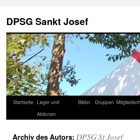
DPSG Sankt Josef
Zum
Startseite
Lager und
Bilder
Gruppen
Mitgliedsch
Inhalt
Aktionen
springen
DPSG St Josef
Archiv des Autors: