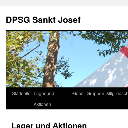
DPSG Sankt Josef
Zum
Startseite
Lager und
Bilder
Gruppen
Mitgliedsch
Inhalt
Aktionen
springen
Lager und Aktionen