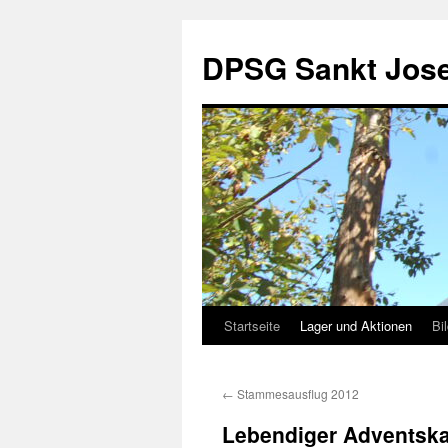
DPSG Sankt Jose
Startseite
Lager und Aktionen
Bi
Zum
Inhalt
←
Stammesausflug 2012
springen
Lebendiger Adventska