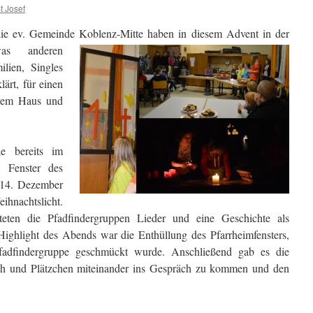
 Josef
die ev. Gemeinde Koblenz-Mitte haben in diesem Advent
in der
as anderen
ilien, Singles
ärt, für einen
hrem Haus und
e bereits im
 Fenster des
14. Dezember
hnachtslicht.
eten die Pfadfindergruppen Lieder und eine Geschichte als
ighlight des Abends war die Enthüllung des Pfarrheimfensters,
Pfadfindergruppe geschmückt wurde. Anschließend gab es die
sch und Plätzchen miteinander ins Gespräch zu kommen und den